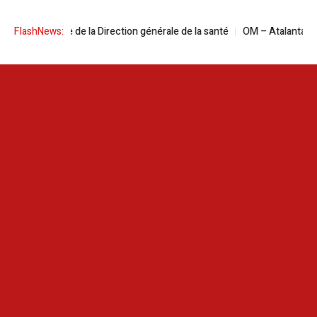
Naija à la tête de la Direction générale de la santé
FlashNews:
OM – Atalanta en live