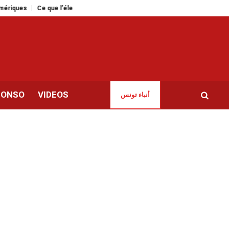
Ce que l’élection d’un musulman maire de New York dit de nous autres Tu
CONSO
VIDEOS
أنباء تونس