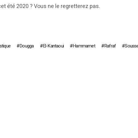
cet été 2020 ? Vous ne le regretterez pas.
istique
Dougga
El-Kantaoui
Hammamet
Rafraf
Souss