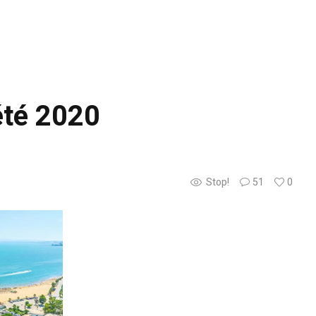
’été 2020
Stop!
51
0