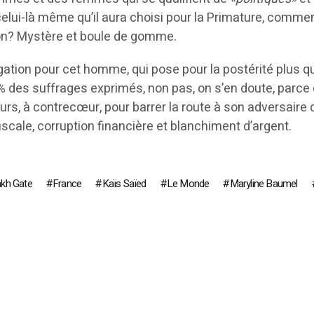
lui-là même qu’il aura choisi pour la Primature, comment
ion? Mystère et boule de gomme.
gation pour cet homme, qui pose pour la postérité plus qu’i
 des suffrages exprimés, non pas, on s’en doute, parce qu
urs, à contrecœur, pour barrer la route à son adversaire 
fiscale, corruption financière et blanchiment d’argent.
kh Gate
France
Kaïs Saïed
Le Monde
Maryline Baumel