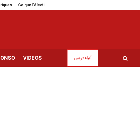
Ce que l’élection d’un musulman maire de New York dit de nous autres Tun
CONSO
VIDEOS
أنباء تونس