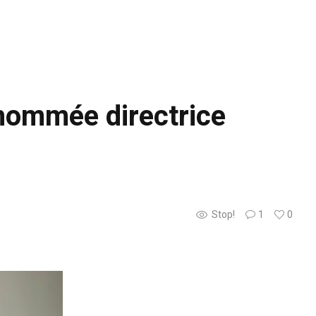
 nommée directrice
Stop!
1
0