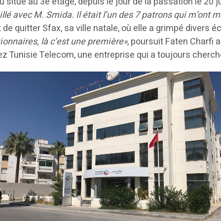
 situé au 3e étage, depuis le jour de la passation le 20 
llé avec M. Smida. Il était l’un des 7 patrons qui m’ont 
de quitter Sfax, sa ville natale, où elle a grimpé divers 
ionnaires, là c’est une première»
, poursuit Faten Charfi a
hez Tunisie Telecom, une entreprise qui a toujours cherch