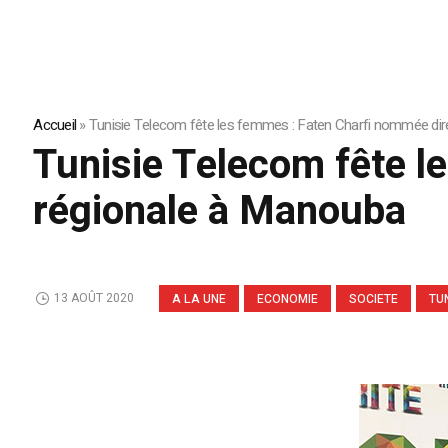
Accueil
»
Tunisie Telecom fête les femmes : Faten Charfi nommée dir
Tunisie Telecom fête l
régionale à Manouba
13 AOÛT 2020
A LA UNE
ECONOMIE
SOCIETE
TUN