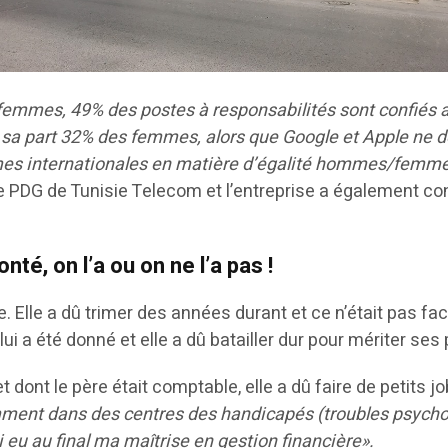
femmes, 49% des postes à responsabilités sont confiés
sa part 32% des femmes, alors que Google et Apple ne 
irmes internationales en matière d’égalité hommes/femm
DG de Tunisie Telecom et l’entreprise a également confi
nté, on l’a ou on ne l’a pas !
 Elle a dû trimer des années durant et ce n’était pas fac
ne lui a été donné et elle a dû batailler dur pour mériter 
ont le père était comptable, elle a dû faire de petits jo
amment dans des centres des handicapés (troubles psycho
ai eu au final ma maîtrise en gestion financière».