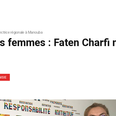
ectrice régionale à Manouba
es femmes : Faten Charfi
ISIE