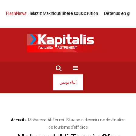
ires Abdelaziz Makhloufi libéré sous caution
FlashNews:
Détenus en grève de la 
أنباء تونس
Accueil
»
Mohamed Ali Toumi : Sfax peut devenir une destination
de tourisme d’affaires