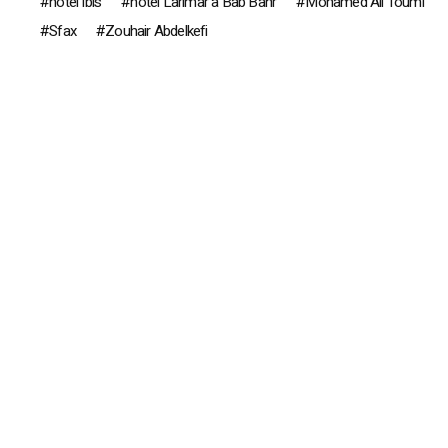
hôtel Ibis
hôtel Larimar à Bab Bahr
Mohamed Ali Toumi
Sfax
Zouhair Abdelkefi