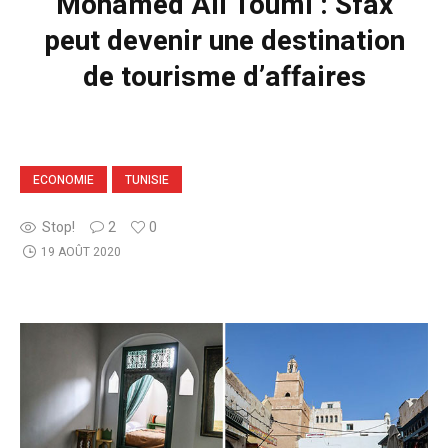
Mohamed Ali Toumi : Sfax
peut devenir une destination
de tourisme d’affaires
ECONOMIE
TUNISIE
Stop!
2
0
19 AOÛT 2020