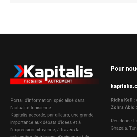
Pour nou
kapitali
Ridha Kefi 
Portail d’information, spécialisé dans
Zohra Abid 
l’actualité tunisienne.
Kapitalis accorde, par ailleurs, une grande
Résidence La
importance aux débats d’idées et à
Ghazala, Tuni
l’expression citoyenne, à travers la