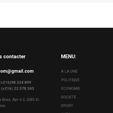
s contacter
MENU:
s.com@gmail.com
A LA UNE
POLITIQUE
: (+216)98.324.899
: (+216) 22.578.343
ECONOMIE
SOCIETE
 Brise, Apt 4-2, 2083 El-
sie.
SPORT