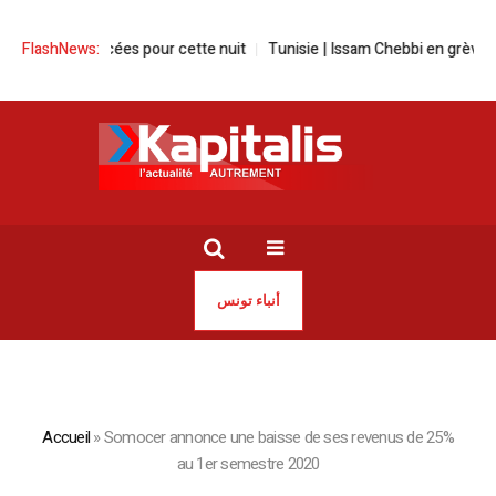
luies annoncées pour cette nuit
FlashNews:
Tunisie | Issam Chebbi en grève de la
أنباء تونس
Accueil
»
Somocer annonce une baisse de ses revenus de 25%
au 1er semestre 2020