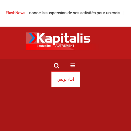
Tunisie annonce la suspension de ses activités pour un mois
FlashNews:
Tunisie
أنباء تونس