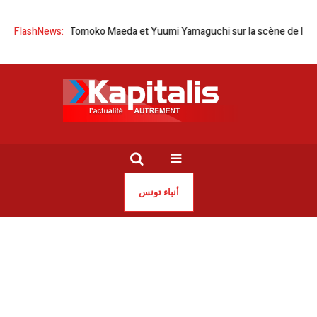
sie-Japon | Tomoko Maeda et Yuumi Yamaguchi sur la scène de l’Opéra 
FlashNews:
أنباء تونس