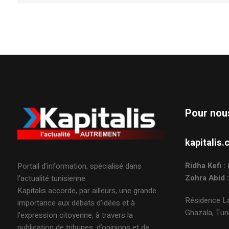
Pour nou
kapitali
Ridha Kefi 
Portail d’information, spécialisé dans
Zohra Abid 
l’actualité tunisienne.
Kapitalis accorde, par ailleurs, une grande
Résidence La
importance aux débats d’idées et à
Ghazala, Tuni
l’expression citoyenne, à travers la
publication de tribunes, d’opinions et de