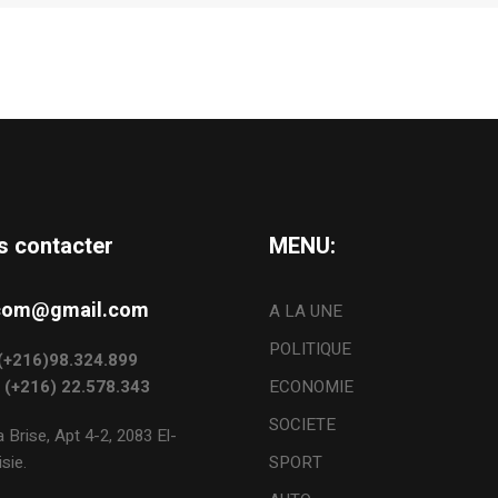
s contacter
MENU:
s.com@gmail.com
A LA UNE
POLITIQUE
: (+216)98.324.899
: (+216) 22.578.343
ECONOMIE
SOCIETE
 Brise, Apt 4-2, 2083 El-
sie.
SPORT