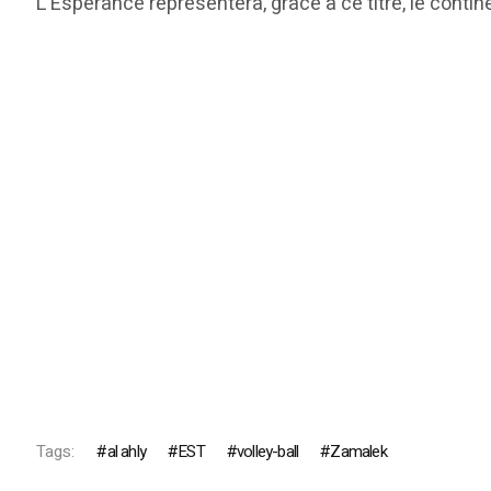
L’Espérance représentera, grâce à ce titre, le conti
Tags:
al ahly
EST
volley-ball
Zamalek