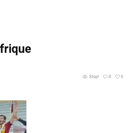
frique
Stop!
0
0