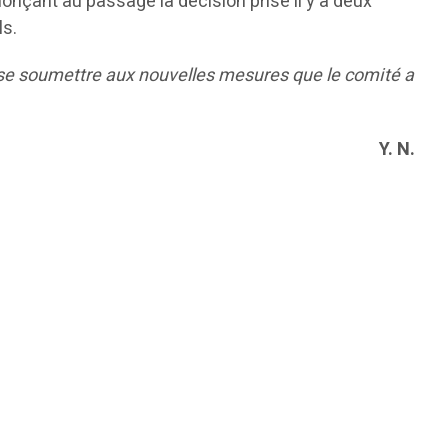
énonçant au passage la décision prise il y a deux
ls.
nt se soumettre aux nouvelles mesures que le comité a
Y. N.