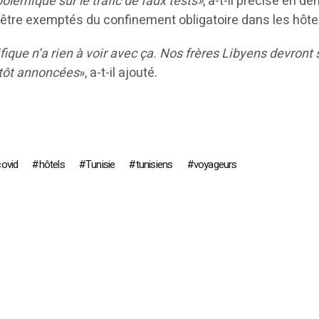
polémique sur le trafic de faux tests»
, a-t-il précisé en d
d’être exemptés du confinement obligatoire dans les hôte
ifique n’a rien à voir avec ça. Nos frères Libyens devro
ntôt annoncées
», a-t-il ajouté.
covid
hôtels
Tunisie
tunisiens
voyageurs