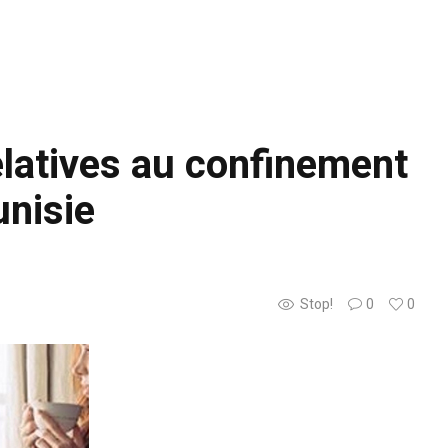
elatives au confinement
unisie
Stop!
0
0