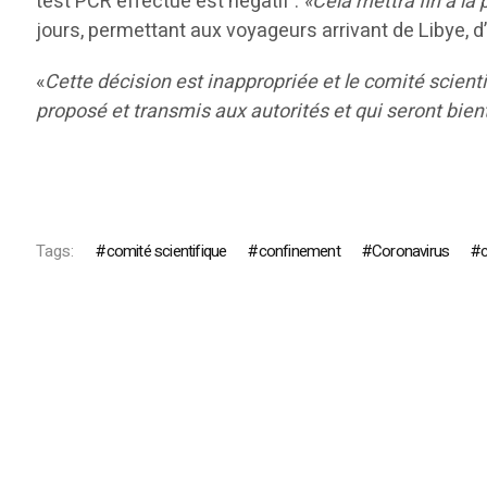
test PCR effectué est négatif :
«Cela mettra fin à la 
jours, permettant aux voyageurs arrivant de Libye, 
«
Cette décision est inappropriée et le comité scient
proposé et transmis aux autorités et qui seront bie
Tags:
comité scientifique
confinement
Coronavirus