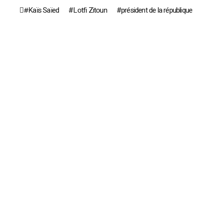
ُKaïs Saïed
Lotfi Zitoun
président de la république