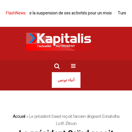
ie annonce la suspension de ses activités pour un mois
FlashNews:
Tunisie | Say
أنباء تونس
Accueil
»
Le président Saïed reçoit l’ancien dirigeant Ennahdha
Lotfi Zitoun