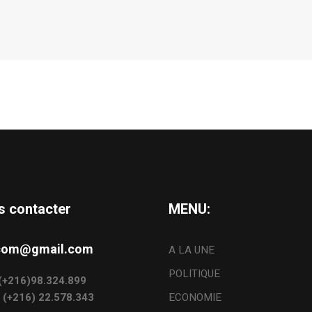
s contacter
MENU:
s.com@gmail.com
A LA UNE
POLITIQUE
: (+216)98.324.899
: (+216) 22.578.343
ECONOMIE