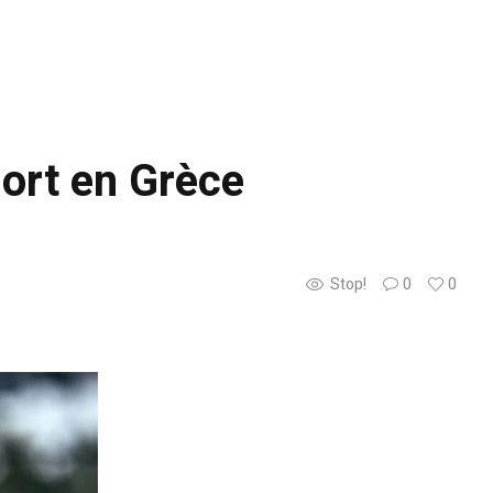
sort en Grèce
Stop!
0
0