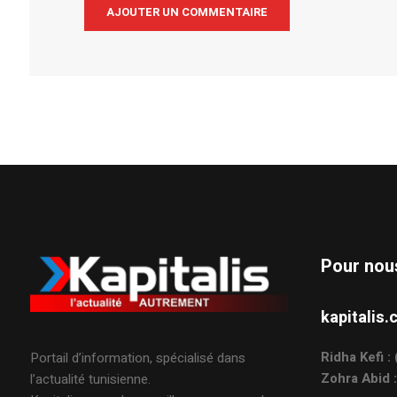
Alternative:
Pour nou
kapitali
Ridha Kefi 
Portail d’information, spécialisé dans
Zohra Abid 
l’actualité tunisienne.