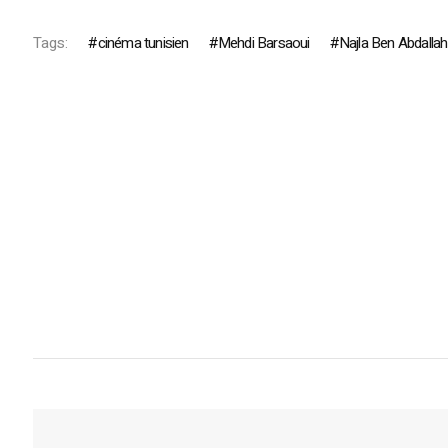
Tags:
cinéma tunisien
Mehdi Barsaoui
Najla Ben Abdallah