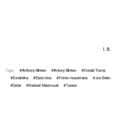
I. B.
Tags:
Anthony Blinken
Antony Blinken
Donald Trump
Ennahdha
Etats-Unis
Frères musulmans
Joe Biden
Qatar
Radwan Masmoudi
Tunisie