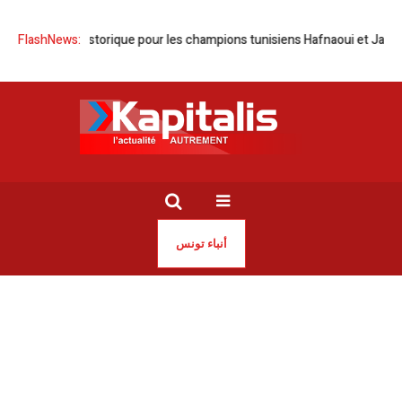
 Doublé historique pour les champions tunisiens Hafnaoui et Jaouadi
FlashNews:
أنباء تونس