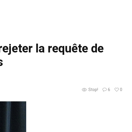
ejeter la requête de
s
Stop!
6
0