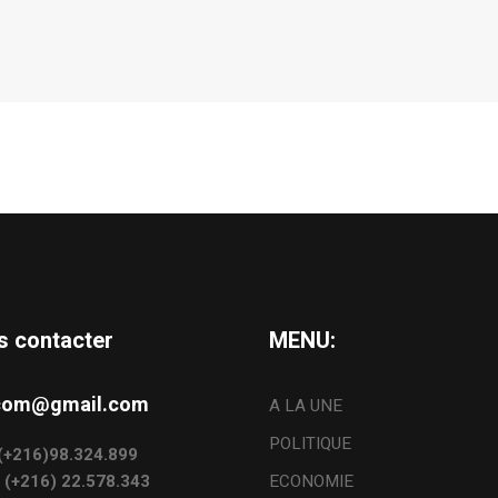
s contacter
MENU:
s.com@gmail.com
A LA UNE
POLITIQUE
: (+216)98.324.899
: (+216) 22.578.343
ECONOMIE