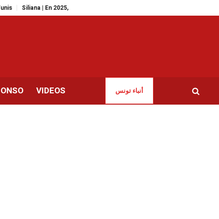
liana | En 2025, les incendies ont ravagé plus de 1200 hectares de forêts !
CONSO
VIDEOS
أنباء تونس