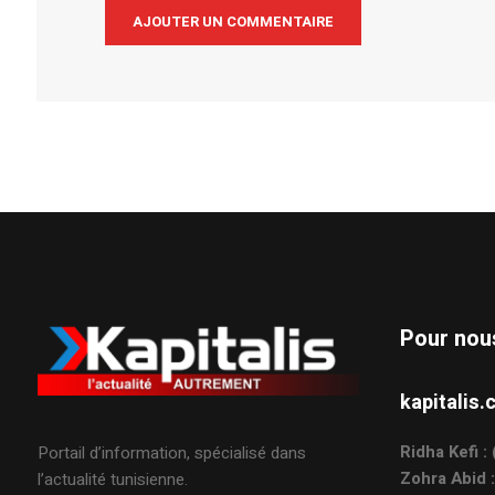
Alternative:
Pour nou
kapitali
Ridha Kefi 
Portail d’information, spécialisé dans
Zohra Abid 
l’actualité tunisienne.