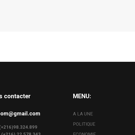
s contacter
MENU:
s.com@gmail.com
A LA UNE
POLITIQUE
: (+216)98.324.899
: (+216) 22.578.343
ECONOMIE