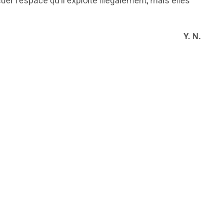
r l’espace qu’il exploite illégalement, mais elles
Y. N.