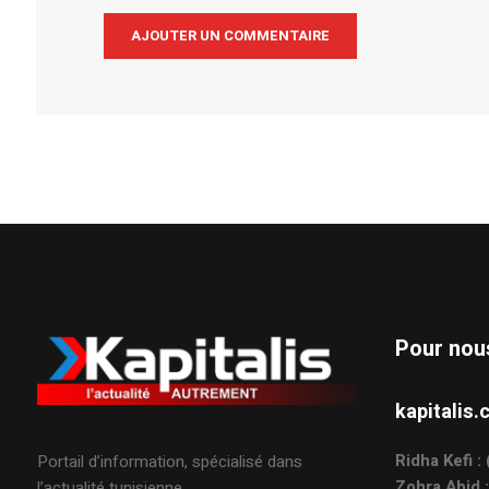
Alternative:
Pour nou
kapitali
Ridha Kefi 
Portail d’information, spécialisé dans
Zohra Abid 
l’actualité tunisienne.