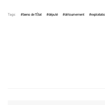
Tags:
biens de l’État
député
détournement
exploitati