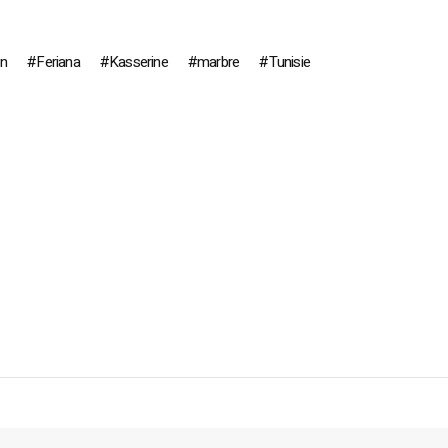
on
Feriana
Kasserine
marbre
Tunisie