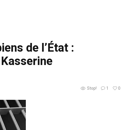
ens de l’État :
e Kasserine
Stop!
1
0