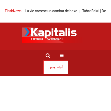
13e Round » | La vie comme un combat de boxe
FlashNews:
Tahar Bekri | De l’erranc
أنباء تونس