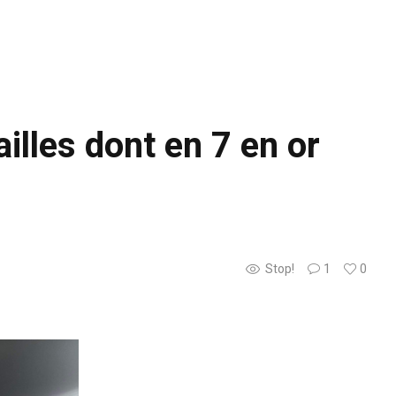
illes dont en 7 en or
Stop!
1
0