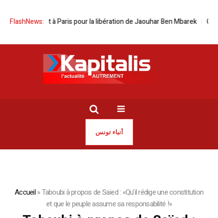
semblement à Paris pour la libération de Jaouhar Ben Mbarek
FlashNews:
Ce que 
أنباء تونس
Accueil
»
Taboubi à propos de Saïed : «Qu’il rédige une constitution
et que le peuple assume sa responsabilité !»