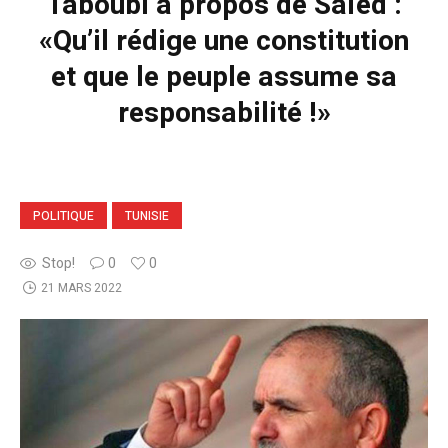
Taboubi à propos de Saïed :
«Qu’il rédige une constitution
et que le peuple assume sa
responsabilité !»
POLITIQUE
TUNISIE
Stop!
0
0
21 MARS 2022