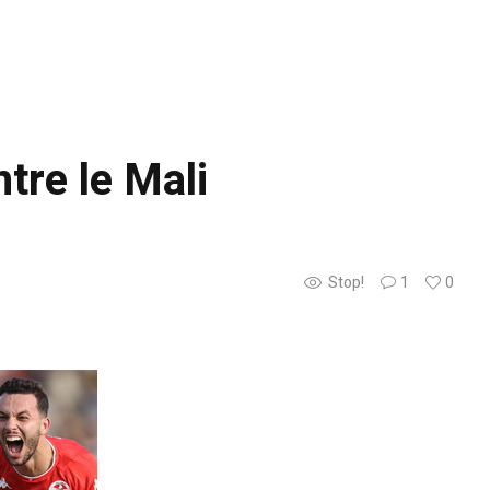
ntre le Mali
Stop!
1
0