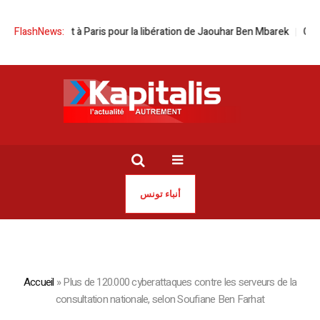
semblement à Paris pour la libération de Jaouhar Ben Mbarek
FlashNews:
Ce que 
أنباء تونس
Accueil
»
Plus de 120.000 cyberattaques contre les serveurs de la
consultation nationale, selon Soufiane Ben Farhat