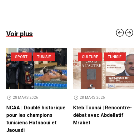
Voir plus
SPORT
TUNISIE
CULTURE
TUNISIE
28 MARS 2026
28 MARS 2026
NCAA | Doublé historique
Kteb Tounsi | Rencontre-
pour les champions
débat avec Abdellatif
tunisiens Hafnaoui et
Mrabet
Jaouadi