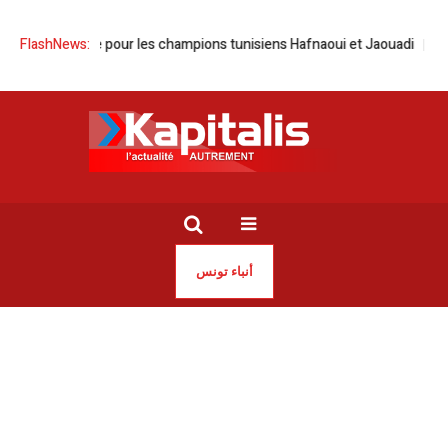
rique pour les champions tunisiens Hafnaoui et Jaouadi
FlashNews:
Kteb Tounsi 
أنباء تونس