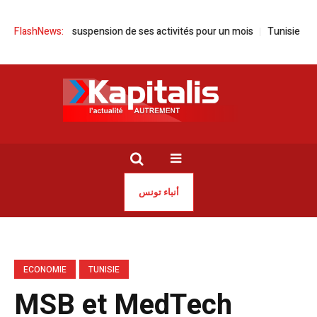
ce la suspension de ses activités pour un mois
FlashNews:
Tunisie | Sayed Ferja
أنباء تونس
ECONOMIE
TUNISIE
MSB et MedTech