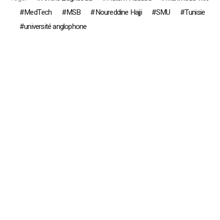
MedTech
MSB
Noureddine Hajji
SMU
Tunisie
université anglophone