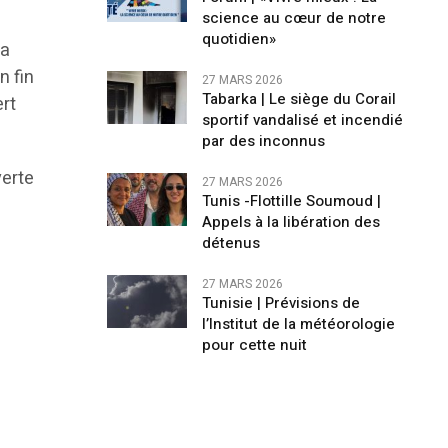
science au cœur de notre
quotidien»
la
n fin
27 MARS 2026
Tabarka | Le siège du Corail
rt
sportif vandalisé et incendié
par des inconnus
verte
27 MARS 2026
Tunis -Flottille Soumoud |
Appels à la libération des
.
détenus
27 MARS 2026
Tunisie | Prévisions de
l’Institut de la météorologie
pour cette nuit