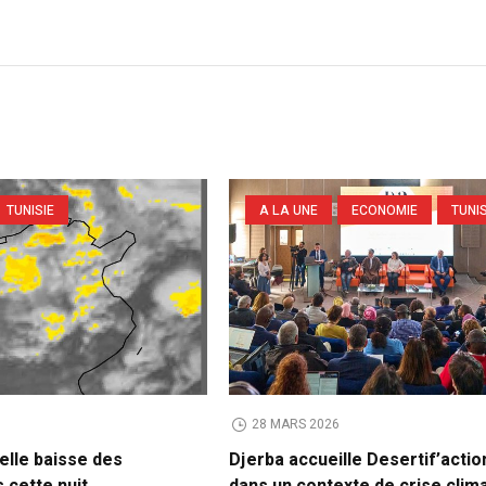
TUNISIE
A LA UNE
ECONOMIE
TUNIS
6
28 MARS 2026
elle baisse des
Djerba accueille Desertif’acti