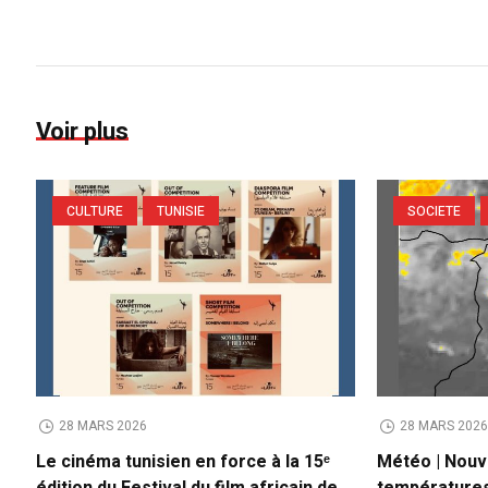
Voir plus
CULTURE
TUNISIE
SOCIETE
28 MARS 2026
28 MARS 202
Le cinéma tunisien en force à la 15ᵉ
Météo | Nouv