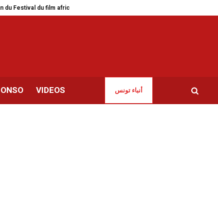
l du film africain de Louxor
Météo | Nouvelle baisse des températures cett
CONSO
VIDEOS
أنباء تونس