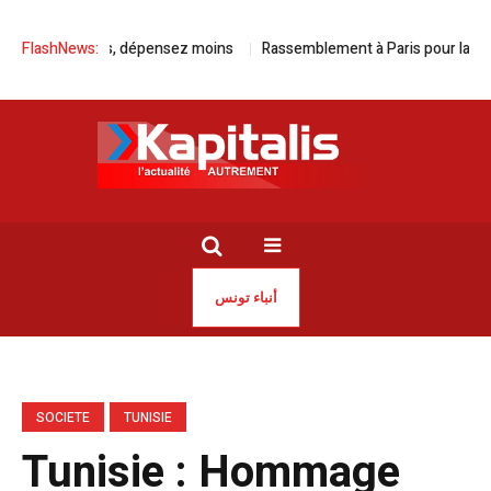
oulez plus, dépensez moins
FlashNews:
Rassemblement à Paris pour la libératio
أنباء تونس
SOCIETE
TUNISIE
Tunisie : Hommage