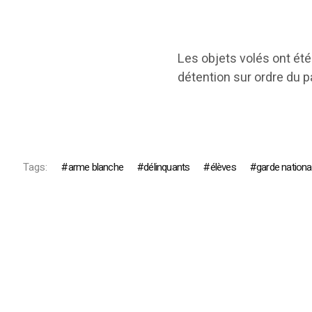
Les objets volés ont été
détention sur ordre du p
Tags:
arme blanche
délinquants
élèves
garde nationa