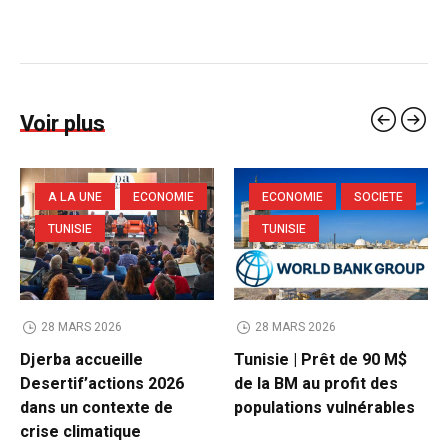
Voir plus
A LA UNE
ECONOMIE
ECONOMIE
SOCIETE
TUNISIE
TUNISIE
28 MARS 2026
28 MARS 2026
Djerba accueille
Tunisie | Prêt de 90 M$
Desertif’actions 2026
de la BM au profit des
dans un contexte de
populations vulnérables
crise climatique