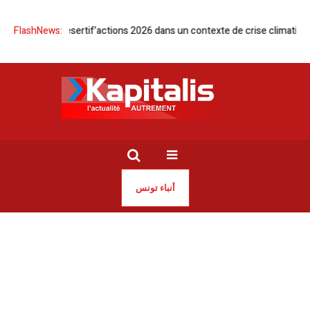
ccueille Desertif’actions 2026 dans un contexte de crise climatique
FlashNews:
T
أنباء تونس