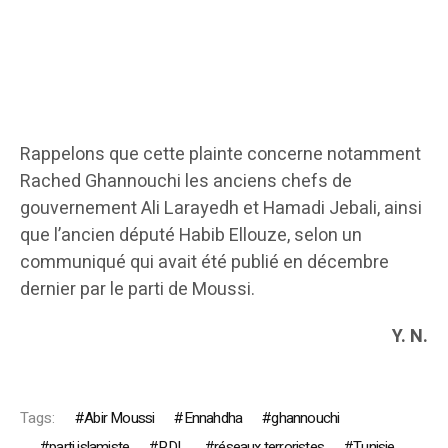
Rappelons que cette plainte concerne notamment
Rached Ghannouchi les anciens chefs de
gouvernement Ali Larayedh et Hamadi Jebali, ainsi
que l’ancien député Habib Ellouze, selon un
communiqué qui avait été publié en décembre
dernier par le parti de Moussi.
Y. N.
Tags:
Abir Moussi
Ennahdha
ghannouchi
parti islamiste
PDL
réseaux terroristes
Tunisie