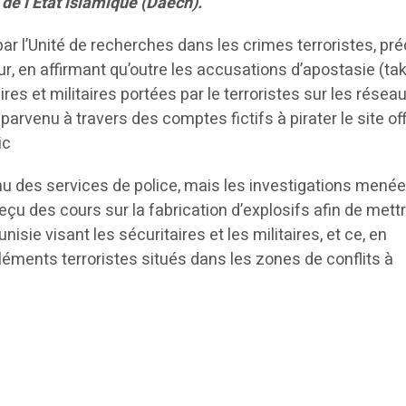
 de l’État islamique (Daech).
r l’Unité de recherches dans les crimes terroristes, pré
ur, en affirmant qu’outre les accusations d’apostasie (tak
ires et militaires portées par le terroristes sur les résea
 parvenu à travers des comptes fictifs à pirater le site off
ic
nnu des services de police, mais les investigations mené
reçu des cours sur la fabrication d’explosifs afin de mett
isie visant les sécuritaires et les militaires, et ce, en
léments terroristes situés dans les zones de conflits à