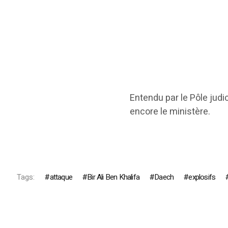
Entendu par le Pôle judici
encore le ministère.
Tags:
attaque
Bir Ali Ben Khalifa
Daech
explosifs