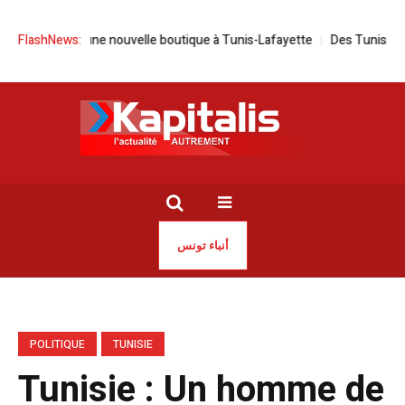
 inaugure une nouvelle boutique à Tunis-Lafayette
FlashNews:
Des Tunisiens à l’é
أنباء تونس
POLITIQUE
TUNISIE
Tunisie : Un homme de