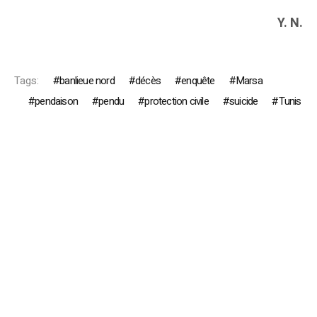
Y. N.
Tags:
banlieue nord
décès
enquête
Marsa
pendaison
pendu
protection civile
suicide
Tunis