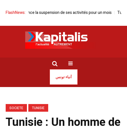
sie annonce la suspension de ses activités pour un mois
FlashNews:
Tunisie | S
أنباء تونس
SOCIETE
TUNISIE
Tunisie : Un homme de