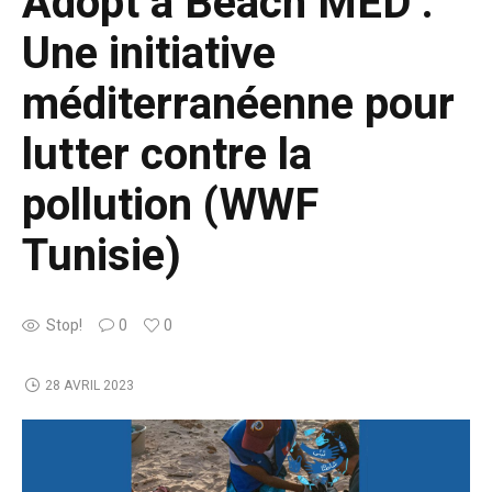
Adopt a Beach MED :
Une initiative
méditerranéenne pour
lutter contre la
pollution (WWF
Tunisie)
Stop!
0
0
28 AVRIL 2023