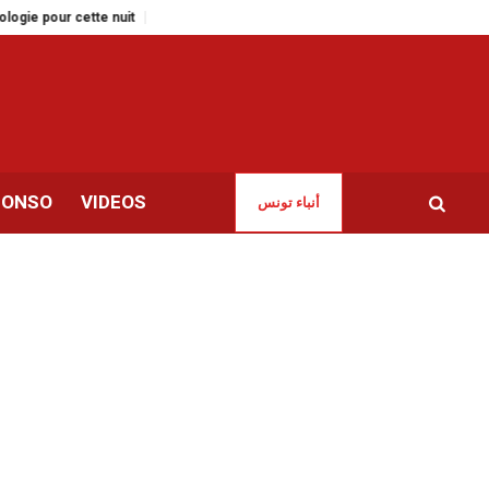
te nuit
Tunisie | La guerre en Iran impactera les salaires et les recruteme
CONSO
VIDEOS
أنباء تونس