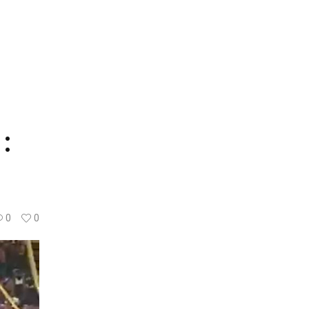
:
0
0