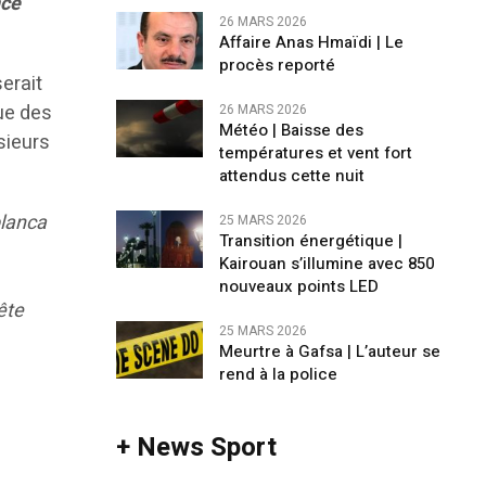
nce
26 MARS 2026
Affaire Anas Hmaïdi | Le
procès reporté
erait
ue des
26 MARS 2026
​Météo | Baisse des
usieurs
températures et vent fort
attendus cette nuit
blanca
25 MARS 2026
Transition énergétique |
Kairouan s’illumine avec 850
nouveaux points LED
ête
25 MARS 2026
Meurtre à Gafsa | L’auteur se
rend à la police
+ News Sport