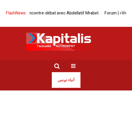
ounsi | Rencontre-débat avec Abdellatif Mrabet
FlashNews:
Forum | «Vivre mieux 
أنباء تونس