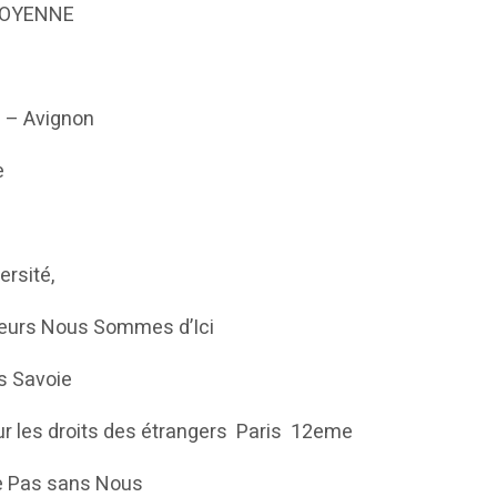
ITOYENNE
 – Avignon
e
ersité,
illeurs Nous Sommes d’Ici
ts Savoie
our les droits des étrangers Paris 12eme
le Pas sans Nous