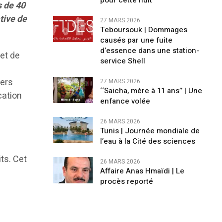
pour cette nuit
s de 40
tive de
27 MARS 2026
Teboursouk | Dommages
causés par une fuite
d’essence dans une station-
 et de
service Shell
iers
27 MARS 2026
‘‘Saicha, mère à 11 ans’’ | Une
cation
enfance volée
26 MARS 2026
Tunis | Journée mondiale de
l’eau à la Cité des sciences
its. Cet
26 MARS 2026
Affaire Anas Hmaïdi | Le
procès reporté