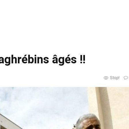
Maghrébins âgés !!
Stop!