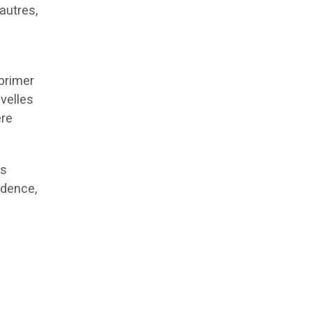
 autres,
pprimer
velles
ère
es
idence,