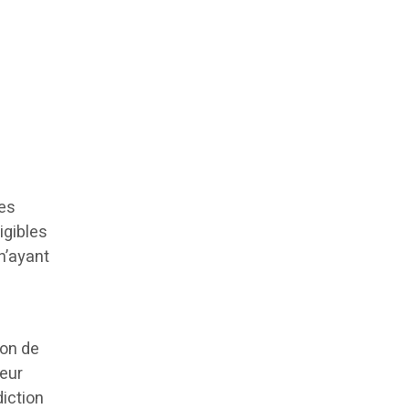
les
igibles
n’ayant
ion de
leur
diction