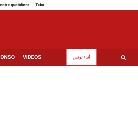
ien»
Tabarka | Le siège du Corail sportif vandalisé et incendié par des inc
CONSO
VIDEOS
أنباء تونس