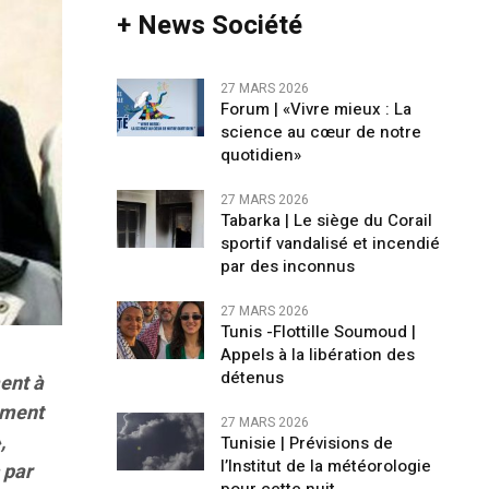
+ News Société
27 MARS 2026
Forum | «Vivre mieux : La
science au cœur de notre
quotidien»
27 MARS 2026
Tabarka | Le siège du Corail
sportif vandalisé et incendié
par des inconnus
27 MARS 2026
Tunis -Flottille Soumoud |
Appels à la libération des
détenus
ent à
ement
27 MARS 2026
,
Tunisie | Prévisions de
l’Institut de la météorologie
 par