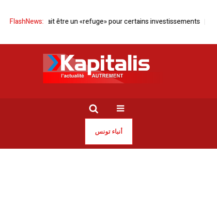
isie pourrait être un «refuge» pour certains investissements
FlashNews:
Réunion 
أنباء تونس