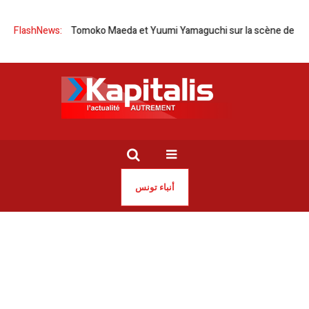
ie-Japon | Tomoko Maeda et Yuumi Yamaguchi sur la scène de l’Opéra d
FlashNews:
أنباء تونس