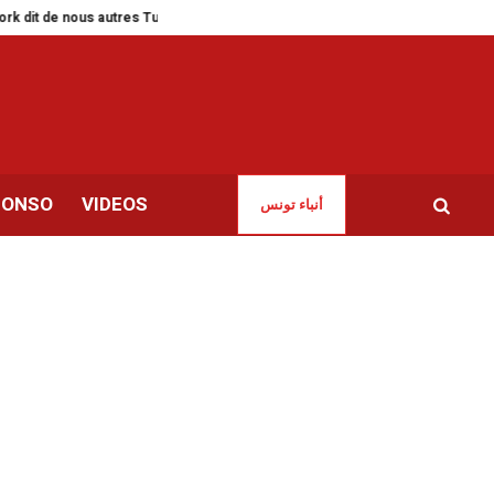
ous autres Tunisiens
Salon du livre d’Alger | Les cagoulards de la censure
CONSO
VIDEOS
أنباء تونس