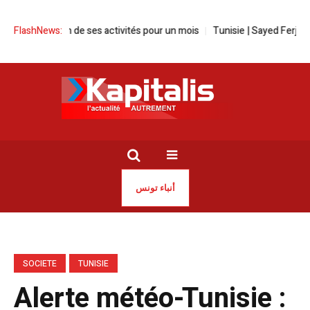
uspension de ses activités pour un mois
FlashNews:
Tunisie | Sayed Ferjani susp
أنباء تونس
SOCIETE
TUNISIE
Alerte météo-Tunisie :