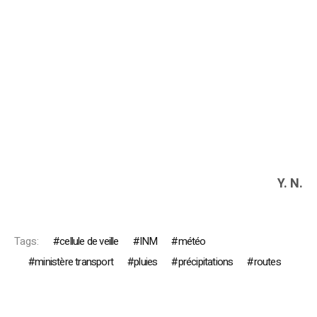
Y. N.
Tags:
cellule de veille
INM
météo
ministère transport
pluies
précipitations
routes