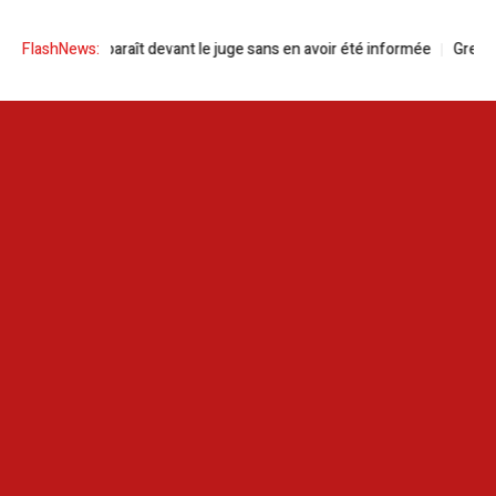
ani comparaît devant le juge sans en avoir été informée
FlashNews:
Green Forwar