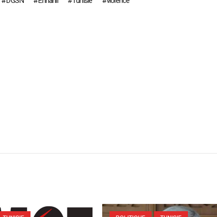
DGSN
Ennahli
Tunisie
violence