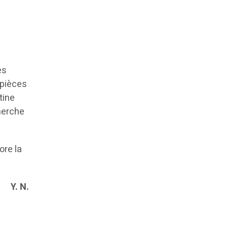
es
 pièces
tine
cherche
ore la
Y. N.