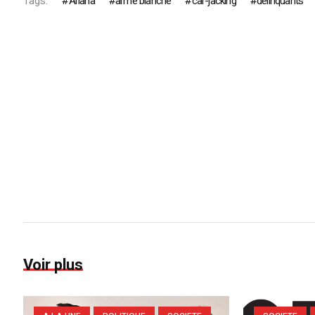
Tags:
Ariana
arme blanche
car-jacking
délinquants
Voir plus