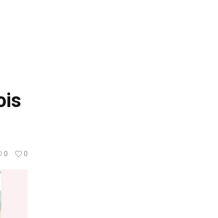
ois
0
0