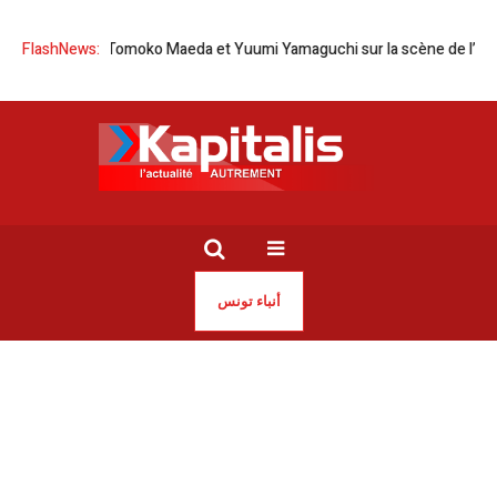
ie-Japon | Tomoko Maeda et Yuumi Yamaguchi sur la scène de l’Opéra d
FlashNews:
أنباء تونس