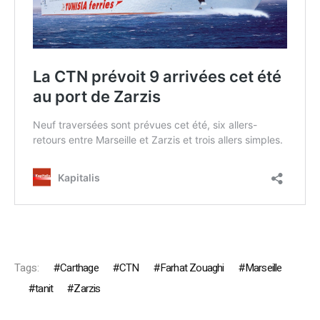
Tags:
Carthage
CTN
Farhat Zouaghi
Marseille
tanit
Zarzis