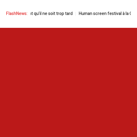
unes avant qu’il ne soit trop tard
FlashNews:
Human screen festival à la Cité de la