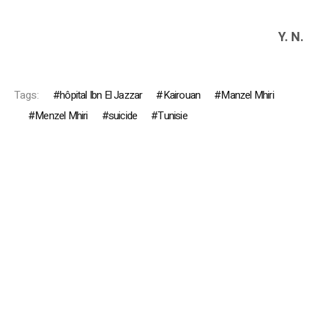
Y. N.
Tags:
hôpital Ibn El Jazzar
Kairouan
Manzel Mhiri
Menzel Mhiri
suicide
Tunisie