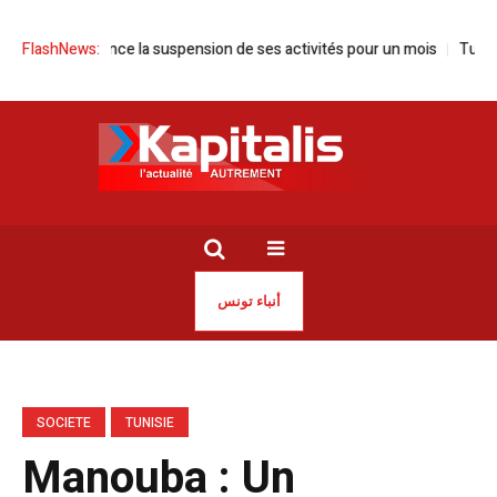
sie annonce la suspension de ses activités pour un mois
FlashNews:
Tunisie | S
أنباء تونس
SOCIETE
TUNISIE
Manouba : Un