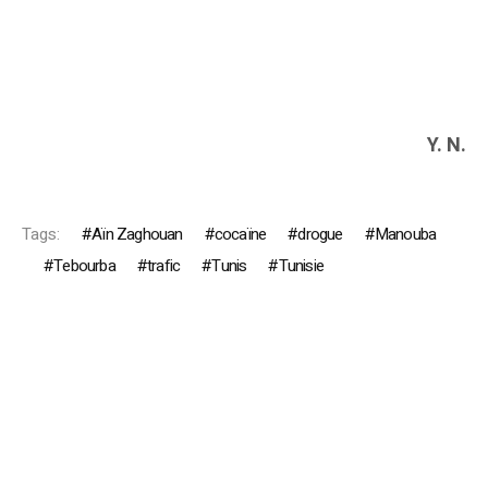
Y. N.
Tags:
Aïn Zaghouan
cocaïne
drogue
Manouba
Tebourba
trafic
Tunis
Tunisie