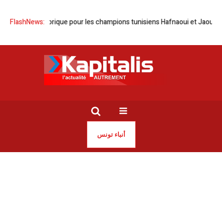
Doublé historique pour les champions tunisiens Hafnaoui et Jaouadi
FlashNews:
K
أنباء تونس