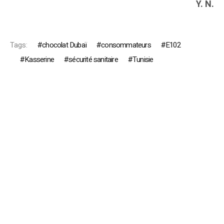
Y. N.
Tags:
chocolat Dubaï
consommateurs
E102
Kasserine
sécurité sanitaire
Tunisie