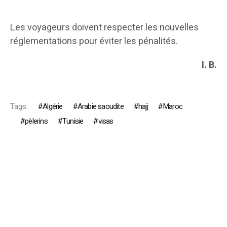
Les voyageurs doivent respecter les nouvelles
réglementations pour éviter les pénalités.
I. B.
Tags:
Algérie
Arabie saoudite
hajj
Maroc
pèlerins
Tunisie
visas