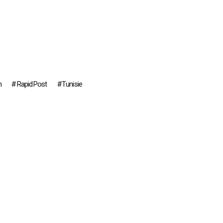
n
RapidPost
Tunisie