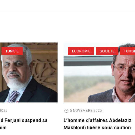
TUNISIE
ECONOMIE
SOCIETE
TUNIS
2025
5 NOVEMBRE 2025
ed Ferjani suspend sa
L’homme d’affaires Abdelaziz
aim
Makhloufi libéré sous caution