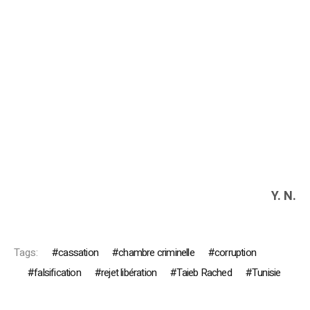
Y. N.
Tags:
cassation
chambre criminelle
corruption
falsification
rejet libération
Taieb Rached
Tunisie