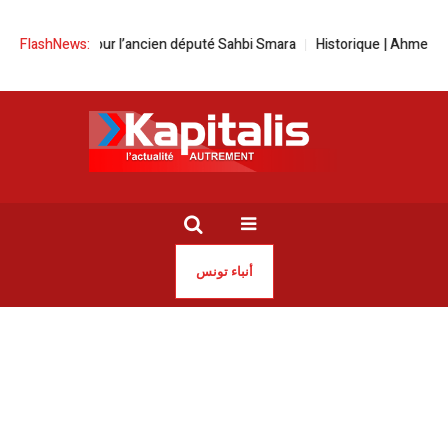
e peine pour l’ancien député Sahbi Smara
FlashNews:
Historique | Ahmed Jaouadi
أنباء تونس