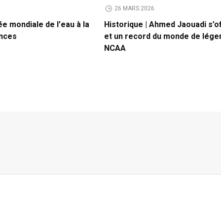
6
26 MARS 2026
ée mondiale de l’eau à la
Historique | Ahmed Jaouadi s’of
ences
et un record du monde de lége
NCAA