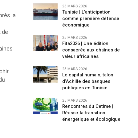
26 MARS 2026
Tunisie | L’anticipation
près la
comme première défense
n
économique
t de
25 MARS 2026
Fita2026 | Une édition
maines
consacrée aux chaînes de
valeur africaines
25 MARS 2026
chir
Le capital humain, talon
du
d’Achille des banques
publiques en Tunisie
25 MARS 2026
Rencontres du Cetime |
Réussir la transition
énergétique et écologique